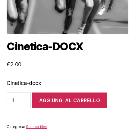
Cinetica-DOCX
€
2.00
Cinetica-docx
Cinetica-
AGGIUNGI AL CARRELLO
DOCX
quantità
Categoria:
Scarica files