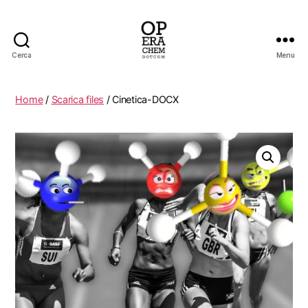
Cerca
Menu
operachem
Home
/
Scarica files
/ Cinetica-DOCX