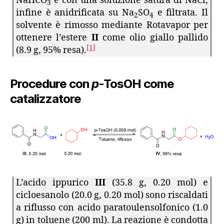
NaHCO
e con una soluzione satura di NaCl,
3
infine è anidrificata su Na
SO
e filtrata. Il
2
4
solvente è rimosso mediante Rotavapor per
ottenere l’estere
II
come olio giallo pallido
[1]
(8.9 g, 95% resa).
Procedure con
p
-TosOH come
catalizzatore
L’acido ippurico
III
(35.8 g, 0.20 mol) e
cicloesanolo (20.0 g, 0.20 mol) sono riscaldati
a riflusso con acido paratoulensolfonico (1.0
g) in toluene (200 ml). La reazione è condotta