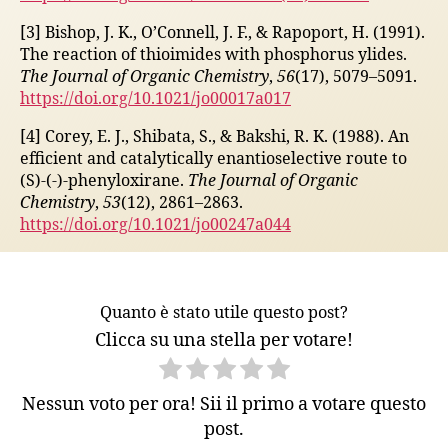
[3] Bishop, J. K., O’Connell, J. F., & Rapoport, H. (1991).
The reaction of thioimides with phosphorus ylides.
The Journal of Organic Chemistry
,
56
(17), 5079–5091.
https://doi.org/10.1021/jo00017a017
[4] Corey, E. J., Shibata, S., & Bakshi, R. K. (1988). An
efficient and catalytically enantioselective route to
(S)-(-)-phenyloxirane.
The Journal of Organic
Chemistry
,
53
(12), 2861–2863.
https://doi.org/10.1021/jo00247a044
Quanto è stato utile questo post?
Clicca su una stella per votare!
Nessun voto per ora! Sii il primo a votare questo
post.