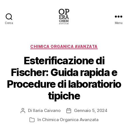
Cerca
Menu
operachem
Categorie
CHIMICA ORGANICA AVANZATA
Esterificazione di
Fischer: Guida rapida e
Procedure di laboratiorio
tipiche
Di
Ilaria Caivano
Gennaio 5, 2024
Autore
Data
articolo
dell'articolo
In
Chimica Organica Avanzata
Categorie