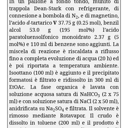
In un pallone a fondo tondo, munito di
trappola Dean-Stark con refrigerante, di
connesione a bombola di N
, e di magnetino,
2
l’acido
d
-tartarico
V
37.75 g (0.25 mol), benzil
alcol 53.0 g (195 mol%) l’acido
paratoluensolfonico monoidrato 2.37 g (5
mol%) e 110 ml di benzene sono aggiunti. La
miscela di reazione è riscaldata a riflusso
fino a completa evoluzione di acqua (20 h) ed
è poi riportata a temperatura ambiente.
Isoottano (100 ml) è aggiunto e il precipitato
formatosi è filtrato e ridissolto in 300 ml di
EtOAc. La fase organica è lavata con
soluzione acquosa satura di NaHCO
(2 x 75
3
ml) e con soluzione satura di NaCl (2 x 50 ml),
anidrificata su Na
SO
e filtrata. Il solvente è
2
4
rimosso mediante Rotavapor. Il crudo è
dissolto in toluene (200 ml) e il prodotto è