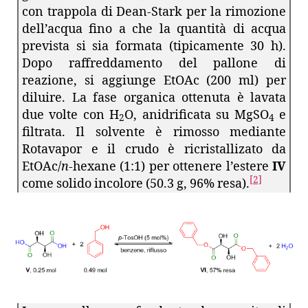
con trappola di Dean-Stark per la rimozione
dell’acqua fino a che la quantità di acqua
prevista si sia formata (tipicamente 30 h).
Dopo raffreddamento del pallone di
reazione, si aggiunge EtOAc (200 ml) per
diluire. La fase organica ottenuta è lavata
due volte con H
O, anidrificata su MgSO
e
2
4
filtrata. Il solvente è rimosso mediante
Rotavapor e il crudo è ricristallizato da
EtOAc/
n
-hexane (1:1) per ottenere l’estere
IV
[
2]
come solido incolore (50.3 g, 96% resa).