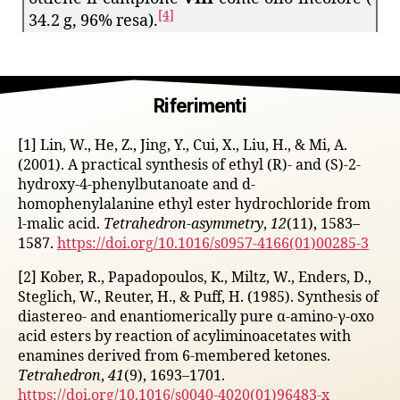
[4]
34.2 g, 96% resa).
Riferimenti
[1] Lin, W., He, Z., Jing, Y., Cui, X., Liu, H., & Mi, A.
(2001). A practical synthesis of ethyl (R)- and (S)-2-
hydroxy-4-phenylbutanoate and d-
homophenylalanine ethyl ester hydrochloride from
l-malic acid.
Tetrahedron-asymmetry
,
12
(11), 1583–
1587.
https://doi.org/10.1016/s0957-4166(01)00285-3
[2] Kober, R., Papadopoulos, K., Miltz, W., Enders, D.,
Steglich, W., Reuter, H., & Puff, H. (1985). Synthesis of
diastereo- and enantiomerically pure α-amino-γ-oxo
acid esters by reaction of acyliminoacetates with
enamines derived from 6-membered ketones.
Tetrahedron
,
41
(9), 1693–1701.
https://doi.org/10.1016/s0040-4020(01)96483-x