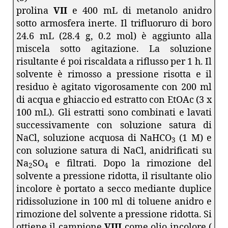
prolina
VII
e 400 mL di metanolo anidro
sotto armosfera inerte. Il trifluoruro di boro
24.6 mL (28.4 g, 0.2 mol) è aggiunto alla
miscela sotto agitazione. La soluzione
risultante é poi riscaldata a riflusso per 1 h. Il
solvente è rimosso a pressione risotta e il
residuo è agitato vigorosamente con 200 ml
di acqua e ghiaccio ed estratto con EtOAc (3 x
100 mL). Gli estratti sono combinati e lavati
successivamente con soluzione satura di
NaCl, soluzione acquosa di NaHCO
(1 M) e
3
con soluzione satura di NaCl, anidrificati su
Na
SO
e filtrati. Dopo la rimozione del
2
4
solvente a pressione ridotta, il risultante olio
incolore è portato a secco mediante duplice
ridissoluzione in 100 ml di toluene anidro e
rimozione del solvente a pressione ridotta. Si
ottiene il campione
VIII
come olio incolore (