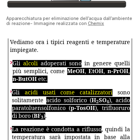
Apparecchiatura per eliminazione dell’acqua dall’ambiente
di reazione- Immagine realizzata con
Chemix
Vediamo ora i tipici reagenti e temperature
impiegate.
Gli
alcoli
adoperati sono
in genere quelli
più semplici, come
MeOH
,
EtOH
,
n-PrOH
,
n-ButOH
etc.
Gli
acidi usati come catalizzatori
sono
solitamente
acido solforico (
H
SO
), acido
2
4
paratoluensolfonico (
p-TosOH
), trifluoruro
di boro (
BF
)
.
3
La reazione è condotta a riflusso
, quindi la
temperatura sarà impostata in base alla