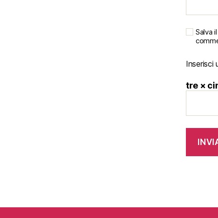
Salva 
comme
Inserisci 
tre × c