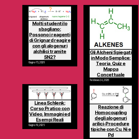
Molti studenti lo
sbagliano:
Possono i reagenti
di Grignard reagire
con gli alogenuri
alchilici tramite
Gli Alcheni Spiegati
SN2?
in Modo Semplice:
Teoria, Quiz e
Giugno 15, 2026
Mappa
Concettuale
Febbraio 24, 2026
Linea Schlenk:
Reazione di
Corso Pratico con
Homocoupling
Video, Immagini ed
degli alogenuri
Esempi Reali
arilici-Procedure
Giugno 19, 2025
tipiche con Cu, Ni e
Pd