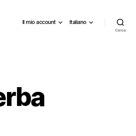
Il mio account
Italiano
Cerca
erba