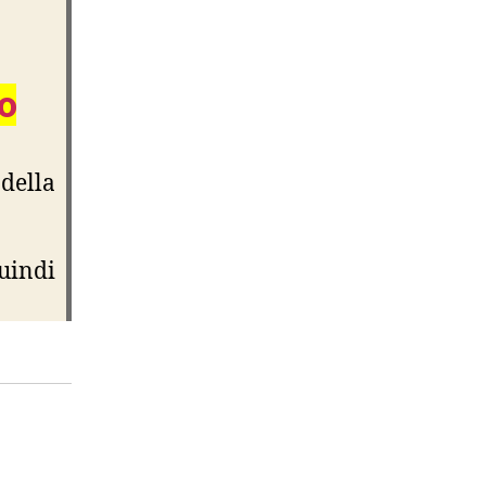
o
della
uindi