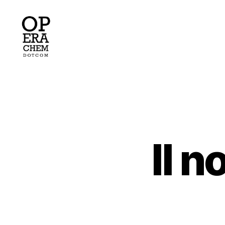
operachem
Il 