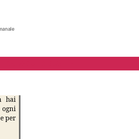
manale
Servizi
Chi siamo
n hai
 ogni
e per