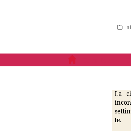
In
Cate
Corsi Base
C
La c
incon
setti
te.