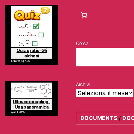
Cerca
Quiz gratis-Gli
alcheni
Febbraio 13, 2026
Archivi
Ullmann coupling-
Una panoramica
Aprile 1, 2025
DOCUMENTS
/
DO