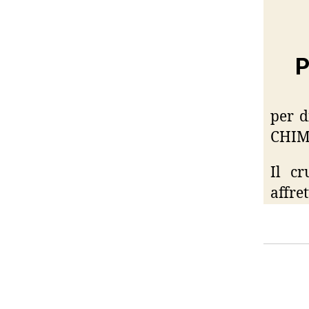
P
per d
CHIM
Il cr
affret