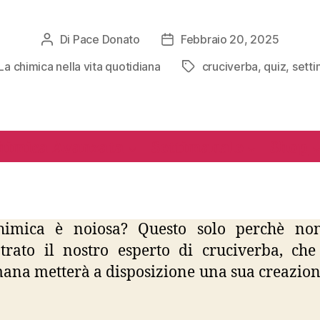
Di
Pace Donato
Febbraio 20, 2025
Autore
Data
articolo
dell'articolo
La chimica nella vita quotidiana
cruciverba
,
quiz
,
setti
Tag
gorie
himica Avanzata
Settimanale
Shop
himica è noiosa? Questo solo perchè no
trato il nostro esperto di cruciverba, che
mana metterà a disposizione una sua creazion